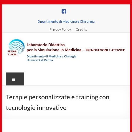
Salta
al
contenuto
Dipartimento di Medicina e Chirurgia
Privacy Policy
Credits
Laboratorio
Menu
Didattico
per
Terapie personalizzate e training con
la
tecnologie innovative
Simulazione
in